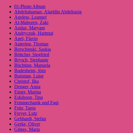
01-Photo Album
Abdelrahaman, Alaeldin Abdelrazig
Ageless, Leannej
Al-Maboren, Zaki
Andaz, Maryam
Andryczuk, Hartmut
Apel, Flavio
Autering, Thomas
Berschinski, Saskia
Böttcher, Siegfried
Brysch, Stephanie
Büchting, Manuela
Budesheim, Jörn
Buisman, Luise
Christof, Ilka
Denger, Anna
Eimer, Marina
Eskilsson, Tina
Feinmechanik und Faqi
Fohr, Tanja
Freyer, Lutz
Gebhardt, Stefan
Gerke, Oliver
Gilges, Maria