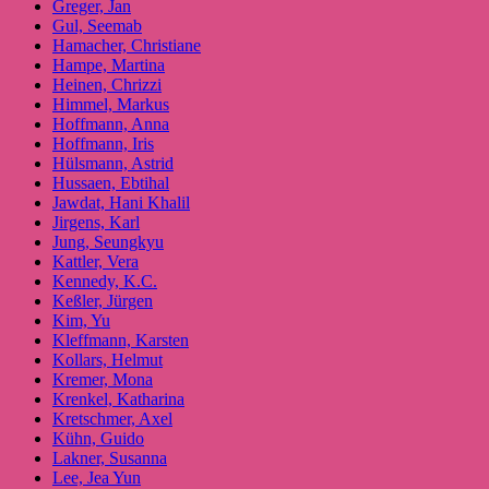
Greger, Jan
Gul, Seemab
Hamacher, Christiane
Hampe, Martina
Heinen, Chrizzi
Himmel, Markus
Hoffmann, Anna
Hoffmann, Iris
Hülsmann, Astrid
Hussaen, Ebtihal
Jawdat, Hani Khalil
Jirgens, Karl
Jung, Seungkyu
Kattler, Vera
Kennedy, K.C.
Keßler, Jürgen
Kim, Yu
Kleffmann, Karsten
Kollars, Helmut
Kremer, Mona
Krenkel, Katharina
Kretschmer, Axel
Kühn, Guido
Lakner, Susanna
Lee, Jea Yun