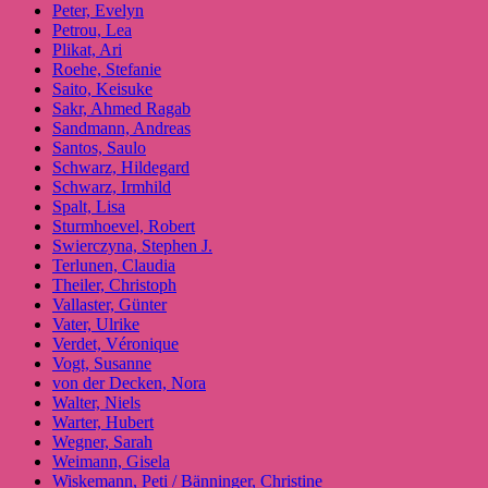
Peter, Evelyn
Petrou, Lea
Plikat, Ari
Roehe, Stefanie
Saito, Keisuke
Sakr, Ahmed Ragab
Sandmann, Andreas
Santos, Saulo
Schwarz, Hildegard
Schwarz, Irmhild
Spalt, Lisa
Sturmhoevel, Robert
Swierczyna, Stephen J.
Terlunen, Claudia
Theiler, Christoph
Vallaster, Günter
Vater, Ulrike
Verdet, Véronique
Vogt, Susanne
von der Decken, Nora
Walter, Niels
Warter, Hubert
Wegner, Sarah
Weimann, Gisela
Wiskemann, Peti / Bänninger, Christine