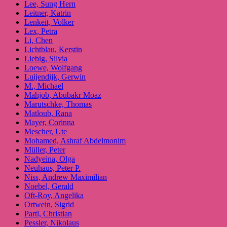
Lee, Sung Hern
Leitner, Katrin
Lenkeit, Volker
Lex, Petra
Li, Chen
Lichtblau, Kerstin
Liebig, Silvia
Loewe, Wolfgang
Luijendijk, Gerwin
M., Michael
Mahjob, Abubakr Moaz
Marutschke, Thomas
Matloub, Rana
Mayer, Corinna
Mescher, Ute
Mohamed, Ashraf Abdelmonim
Müller, Peter
Nadyeina, Olga
Neuhaus, Peter P.
Niss, Andrew Maximilian
Noebel, Gerald
Oft-Roy, Angelika
Ortwein, Sigrid
Partl, Christian
Pessler, Nikolaus