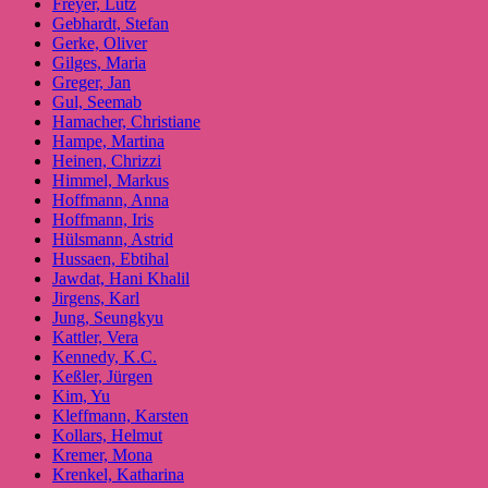
Freyer, Lutz
Gebhardt, Stefan
Gerke, Oliver
Gilges, Maria
Greger, Jan
Gul, Seemab
Hamacher, Christiane
Hampe, Martina
Heinen, Chrizzi
Himmel, Markus
Hoffmann, Anna
Hoffmann, Iris
Hülsmann, Astrid
Hussaen, Ebtihal
Jawdat, Hani Khalil
Jirgens, Karl
Jung, Seungkyu
Kattler, Vera
Kennedy, K.C.
Keßler, Jürgen
Kim, Yu
Kleffmann, Karsten
Kollars, Helmut
Kremer, Mona
Krenkel, Katharina