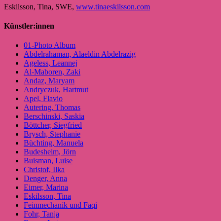
Eskilsson, Tina, SWE,
www.tinaeskilsson.com
Künstler:innen
01-Photo Album
Abdelrahaman, Alaeldin Abdelrazig
Ageless, Leannej
Al-Maboren, Zaki
Andaz, Maryam
Andryczuk, Hartmut
Apel, Flavio
Autering, Thomas
Berschinski, Saskia
Böttcher, Siegfried
Brysch, Stephanie
Büchting, Manuela
Budesheim, Jörn
Buisman, Luise
Christof, Ilka
Denger, Anna
Eimer, Marina
Eskilsson, Tina
Feinmechanik und Faqi
Fohr, Tanja