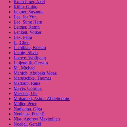
Kretschmer, Axel
Kühn, Guido
Lakner, Susanna
Lee, Jea Yun
Lee, Sung Hern
Leitner, Katrin
Lenkeit, Volker
Lex, Petra
Li, Chen
Lichtblau, Kerstin
Liebig, Silvia
Loewe, Wolfgang
Luijendijk, Gerwin
M., Michael
Mahjob, Abubakr Moaz
Marutschke, Thomas
Matloub, Rana
Mayer, Corinna
Mescher, Ute
Mohamed, Ashraf Abdelmonim
Müller, Peter
Nadyeina, Olga
Neuhaus, Peter P.
Niss, Andrew Maximilian
Noebel, Gerald