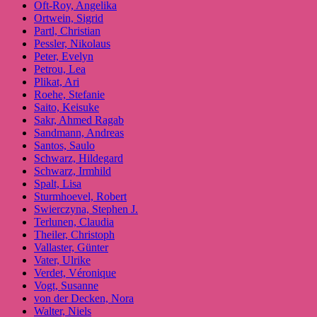
Oft-Roy, Angelika
Ortwein, Sigrid
Partl, Christian
Pessler, Nikolaus
Peter, Evelyn
Petrou, Lea
Plikat, Ari
Roehe, Stefanie
Saito, Keisuke
Sakr, Ahmed Ragab
Sandmann, Andreas
Santos, Saulo
Schwarz, Hildegard
Schwarz, Irmhild
Spalt, Lisa
Sturmhoevel, Robert
Swierczyna, Stephen J.
Terlunen, Claudia
Theiler, Christoph
Vallaster, Günter
Vater, Ulrike
Verdet, Véronique
Vogt, Susanne
von der Decken, Nora
Walter, Niels