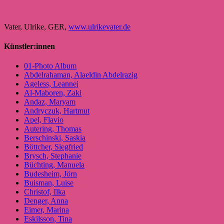
Vater, Ulrike, GER,
www.ulrikevater.de
Künstler:innen
01-Photo Album
Abdelrahaman, Alaeldin Abdelrazig
Ageless, Leannej
Al-Maboren, Zaki
Andaz, Maryam
Andryczuk, Hartmut
Apel, Flavio
Autering, Thomas
Berschinski, Saskia
Böttcher, Siegfried
Brysch, Stephanie
Büchting, Manuela
Budesheim, Jörn
Buisman, Luise
Christof, Ilka
Denger, Anna
Eimer, Marina
Eskilsson, Tina